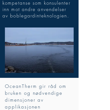
kompetanse som konsulenter
inn mot andre anvendelser
av boblegardinteknologien.
OceanTherm gir råd om
bruken og nødvendige
dimensjoner av
applikasjonen