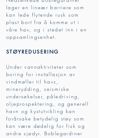
Nedsenkede boblegardiner
lager en lineær barriere som
kan lede flytende rusk som
plast bort fra å komme ut i
våre hav, og i stedet inn i en
oppsamlingsenhet.
STØYREDUSERING
Under vannaktiviteter som
boring for installasjon av
vindmøller til havs,
minerydding, seismiske
undersøkelser, påledriving,
oljeprospektering, og generell
havn og kystutvikling kan
forårsake betydelig støy som
kan være dødelig for fisk og
andre sjødyr. Boblegardiner