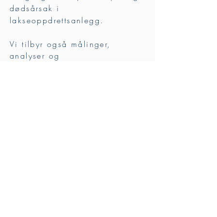
dødsårsak i
lakseoppdrettsanlegg.
Vi tilbyr også målinger,
analyser og
konsekvensvurderinger innen:
havstrømmer
tidevann
sirkulasjon
lagdeling
endringer i havklima
innenfor fagområdene:
oseanografi
fjorddynamikk
fjordkryssing